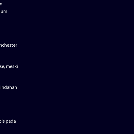
un
elum
anchester
se, meski
pindahan
bis pada