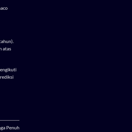
naco
tahun).
n atas
mengikuti
rediksi
aga Penuh