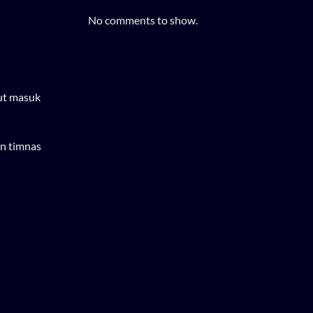
No comments to show.
but masuk
an timnas