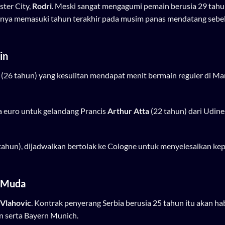
ter City,
Rodri
. Meski sangat mengagumi pemain berusia 29 tah
aknya memasuki tahun terakhir pada musim panas mendatang seb
in
(26 tahun) yang kesulitan mendapat menit bermain reguler di M
a euro untuk gelandang Prancis
Arthur Atta
(22 tahun) dari Udine
tahun), dijadwalkan bertolak ke Cologne untuk menyelesaikan ke
n Muda
Vlahovic
. Kontrak penyerang Serbia berusia 25 tahun itu akan ha
n serta Bayern Munich.