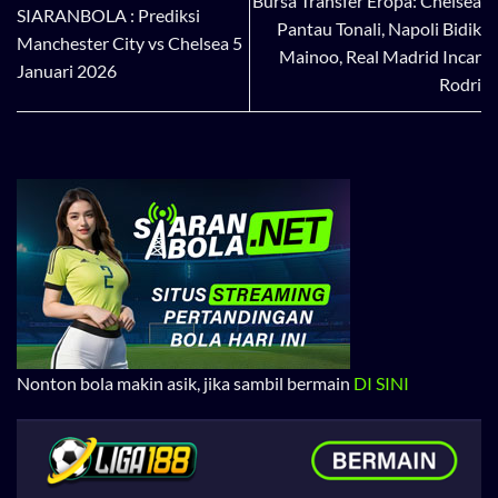
Bursa Transfer Eropa: Chelsea
SIARANBOLA : Prediksi
Pantau Tonali, Napoli Bidik
Manchester City vs Chelsea 5
Mainoo, Real Madrid Incar
Januari 2026
Rodri
Nonton bola makin asik, jika sambil bermain
DI SINI