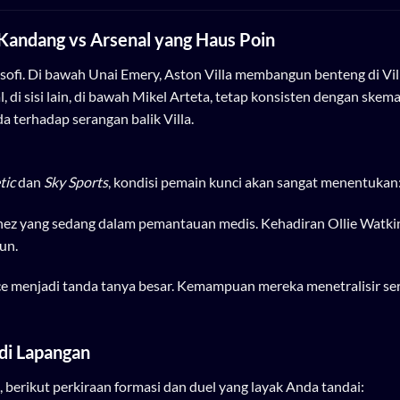
i Kandang vs Arsenal yang Haus Poin
ilosofi. Di bawah Unai Emery, Aston Villa membangun benteng di Vil
 di sisi lain, di bawah Mikel Arteta, tetap konsisten dengan skem
 terhadap serangan balik Villa.
tic
dan
Sky Sports
, kondisi pemain kunci akan sangat menentukan
ez yang sedang dalam pemantauan medis. Kehadiran Ollie Watkins
un.
ice menjadi tanda tanya besar. Kemampuan mereka menetralisir s
di Lapangan
n, berikut perkiraan formasi dan duel yang layak Anda tandai: