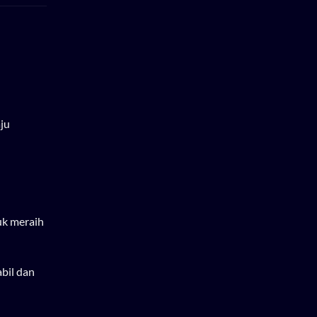
ju
tuk meraih
abil dan