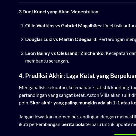
3 Duel Kunci yang Akan Menentukan:
Ollie Watkins vs Gabriel Magalhães
: Duel fisik anta
Douglas Luiz vs Martin Odegaard
: Pertarungan meng
Leon Bailey vs Oleksandr Zinchenko
: Kecepatan dan
membantu serangan.
4. Prediksi Akhir: Laga Ketat yang Berpelu
Menganalisis kekuatan, kelemahan, statistik kandang-
pertandingan yang sangat ketat. Aston Villa akan sulit d
poin.
Skor akhir yang paling mungkin adalah 1-1 atau ke
Jangan lewatkan momen pertandingan dengan memastik
ikuti perkembangan
berita bola
terbaru untuk update men