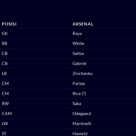
POSISI
ARSENAL
GK
Raya
RB
White
CB
Saliba
CB
Gabriel
LB
Zinchenko
CM
Partey
CM
Rice (?)
RW
Saka
CAM
Odegaard
LW
Martinelli
ST
Havertz