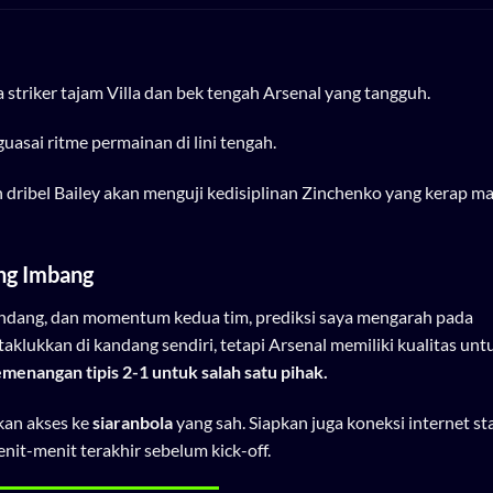
ra striker tajam Villa dan bek tengah Arsenal yang tangguh.
uasai ritme permainan di lini tengah.
 dribel Bailey akan menguji kedisiplinan Zinchenko yang kerap ma
ang Imbang
tandang, dan momentum kedua tim, prediksi saya mengarah pada
itaklukkan di kandang sendiri, tetapi Arsenal memiliki kualitas un
menangan tipis 2-1 untuk salah satu pihak.
an akses ke
siaranbola
yang sah. Siapkan juga koneksi internet st
it-menit terakhir sebelum kick-off.