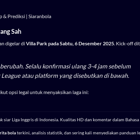
 & Prediksi | Siaranbola
ang Sah
n digelar di
Villa Park pada Sabtu, 6 Desember 2025
. Kick-off d
 berubah. Selalu konfirmasi ulang 3-4 jam sebelum
r League atau platform yang disebutkan di bawah.
kut opsi legal untuk menyaksikan laga ini:
 siar Liga Inggris di Indonesia. Kualitas HD dan komentar dalam Bahasa 
rita bola
terkini, analisis statistik, dan sering kali menyediakan panduan 