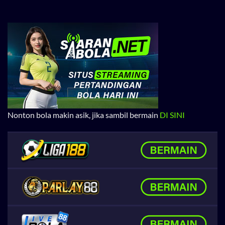
Nonton bola makin asik, jika sambil bermain
DI SINI