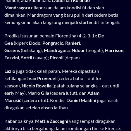
Namun, ada kabar baik:
Dodo
dan
Rolando
Mandragora
dilaporkan dalam kondisi fit dan siap
dimainkan. Mandragora yang baru pulih dari cedera betis
kemungkinan akan langsung menjadi starter di lini tengah.
Prediksi susunan pemain Fiorentina (4-2-3-1):
De
Gea
(kiper);
Dodo, Pongracic, Ranieri,
Gosens
(belakang);
Mandragora, Ndour
(tengah);
Harrison,
Fazzini, Sottil
(sayap);
Piccoli
(depan).
Lazio
juga tidak kalah parah. Mereka dipastikan
kehilangan
Ivan Provedel
(cedera bahu – out for
season),
Nicolo Rovella
(patah tulang selangka – out until
early May),
Mario Gila
(cedera lutut), dan
Adam
Marušić
(cedera otot). Kondisi
Daniel Maldini
juga masih
diragukan setelah absen latihan.
Kabar baiknya,
Mattia Zaccagni
yang sempat diragukan
akhirnya bisa bergabung dalam rombongan tim ke Firenze.