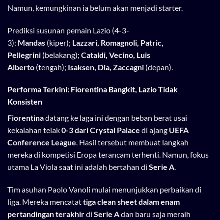
Namun, kemungkinan ia belum akan menjadi starter.
Prediksi susunan pemain Lazio (4-3-
3):
Mandas
(kiper);
Lazzari, Romagnoli, Patric,
Pellegrini
(belakang);
Cataldi, Vecino, Luis
Alberto
(tengah);
Isaksen, Dia, Zaccagni
(depan).
Performa Terkini: Fiorentina Bangkit, Lazio Tidak
Konsisten
Fiorentina
datang ke laga ini dengan beban berat usai
kekalahan telak
0-3 dari Crystal Palace
di ajang
UEFA
Conference League
. Hasil tersebut membuat langkah
mereka di kompetisi Eropa terancam terhenti. Namun, fokus
utama La Viola saat ini adalah bertahan di
Serie A
.
Tim asuhan Paolo Vanoli mulai menunjukkan perbaikan di
liga. Mereka mencatat
tiga clean sheet dalam enam
pertandingan terakhir
di
Serie A
dan baru saja meraih