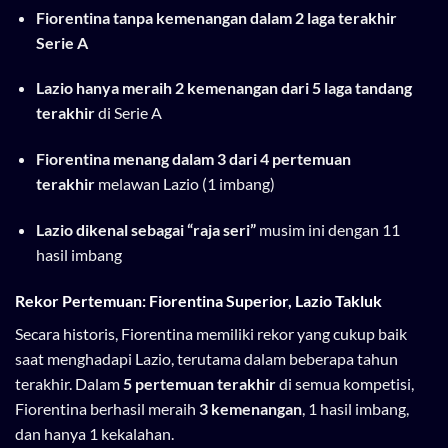
Fiorentina tanpa kemenangan dalam 2 laga terakhir
Serie A
Lazio hanya meraih 2 kemenangan dari 5 laga tandang
terakhir
di Serie A
Fiorentina menang dalam 3 dari 4 pertemuan
terakhir
melawan Lazio (1 imbang)
Lazio dikenal sebagai “raja seri”
musim ini dengan 11
hasil imbang
Rekor Pertemuan: Fiorentina Superior, Lazio Takluk
Secara historis, Fiorentina memiliki rekor yang cukup baik
saat menghadapi Lazio, terutama dalam beberapa tahun
terakhir. Dalam
5 pertemuan terakhir
di semua kompetisi,
Fiorentina berhasil meraih
3 kemenangan
, 1 hasil imbang,
dan hanya 1 kekalahan.