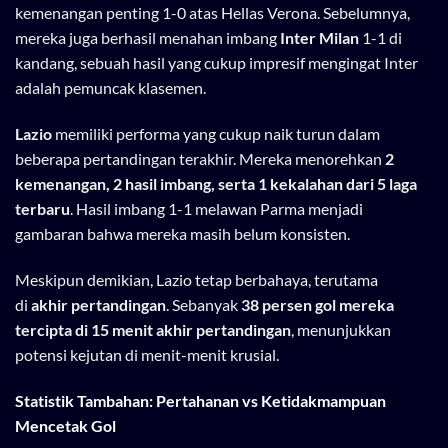
kemenangan penting 1-0 atas Hellas Verona. Sebelumnya,
mereka juga berhasil menahan imbang
Inter Milan
1-1 di
kandang, sebuah hasil yang cukup impresif mengingat Inter
adalah pemuncak klasemen.
Lazio
memiliki performa yang cukup naik turun dalam
beberapa pertandingan terakhir. Mereka menorehkan
2
kemenangan, 2 hasil imbang, serta 1 kekalahan dari 5 laga
terbaru
. Hasil imbang 1-1 melawan Parma menjadi
gambaran bahwa mereka masih belum konsisten.
Meskipun demikian, Lazio tetap berbahaya, terutama
di
akhir pertandingan
. Sebanyak
38 persen gol mereka
tercipta di 15 menit akhir pertandingan
, menunjukkan
potensi kejutan di menit-menit krusial.
Statistik Tambahan: Pertahanan vs Ketidakmampuan
Mencetak Gol