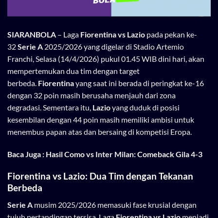
SIARANBOLA
– Laga
Fiorentina vs Lazio
pada pekan ke-
32
Serie A
2025/2026 yang digelar di Stadio Artemio
Franchi, Selasa (14/4/2026) pukul 01.45 WIB dini hari, akan
mempertemukan dua tim dengan target
berbeda.
Fiorentina
yang saat ini berada di peringkat ke-16
dengan 32 poin masih berusaha menjauh dari zona
degradasi. Sementara itu,
Lazio
yang duduk di posisi
kesembilan dengan 44 poin masih memiliki ambisi untuk
menembus papan atas dan bersaing di kompetisi Eropa.
Baca Juga :
Hasil Como vs Inter Milan: Comeback Gila 4-3
Fiorentina vs Lazio: Dua Tim dengan Tekanan
Berbeda
Serie A
musim 2025/2026 memasuki fase krusial dengan
tujuh pertandingan tersisa. Laga
Fiorentina vs Lazio
menjadi