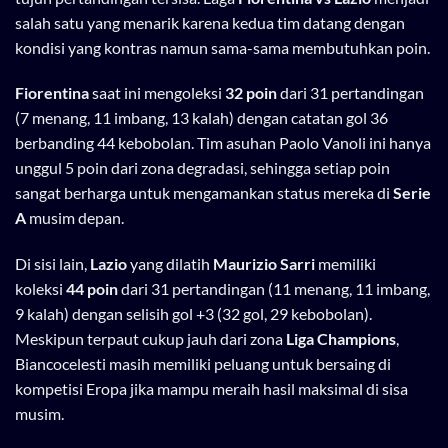
salah satu yang menarik karena kedua tim datang dengan
kondisi yang kontras namun sama-sama membutuhkan poin.
Fiorentina
saat ini mengoleksi
32 poin
dari 31 pertandingan
(7 menang, 11 imbang, 13 kalah) dengan catatan gol 36
berbanding 44 kebobolan. Tim asuhan Paolo Vanoli ini hanya
unggul 5 poin dari zona degradasi, sehingga setiap poin
sangat berharga untuk mengamankan status mereka di
Serie
A
musim depan.
Di sisi lain,
Lazio
yang dilatih
Maurizio Sarri
memiliki
koleksi
44 poin
dari 31 pertandingan (11 menang, 11 imbang,
9 kalah) dengan selisih gol +3 (32 gol, 29 kebobolan).
Meskipun terpaut cukup jauh dari zona
Liga Champions
,
Biancocelesti masih memiliki peluang untuk bersaing di
kompetisi Eropa jika mampu meraih hasil maksimal di sisa
musim.