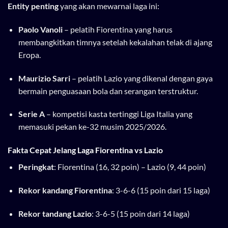
Entity penting
yang akan mewarnai laga ini:
Paolo Vanoli
– pelatih Fiorentina yang harus
membangkitkan timnya setelah kekalahan telak di ajang
Eropa.
Maurizio Sarri
– pelatih Lazio yang dikenal dengan gaya
bermain penguasaan bola dan serangan terstruktur.
Serie A
– kompetisi kasta tertinggi Liga Italia yang
memasuki pekan ke-32 musim 2025/2026.
Fakta Cepat Jelang Laga Fiorentina vs Lazio
Peringkat
: Fiorentina (16, 32 poin) – Lazio (9, 44 poin)
Rekor kandang Fiorentina
: 3-6-6 (15 poin dari 15 laga)
Rekor tandang Lazio
: 3-6-5 (15 poin dari 14 laga)